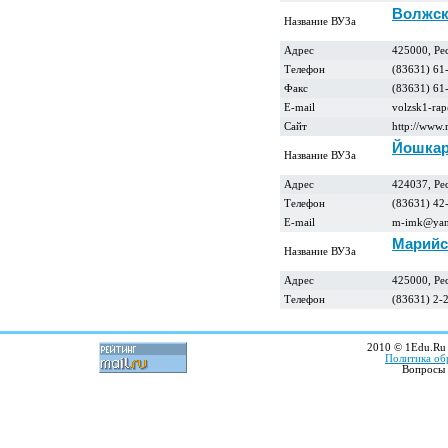
Волжск
Название ВУЗа
Адрес
425000, Ре
Телефон
(83631) 61
Факс
(83631) 61
E-mail
volzsk1-ra
Сайт
http://www.
Йошкар
Название ВУЗа
Адрес
424037, Ре
Телефон
(83631) 42
E-mail
m-imk@yan
Марийс
Название ВУЗа
Адрес
425000, Ре
Телефон
(83631) 2-
2010 © 1Edu.Ru 
Политика об
Вопросы 