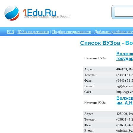
Образовательный портал России
ЕГЭ
|
ВУЗы по регионам
|
Подбор специальности
|
Добавить учебное зав
Список ВУЗов
- В
Волжск
госуда
Название ВУЗа
Адрес
404133, Вол
Телефон
(8443) 51-
Факс
(8443) 51-
E-mail
vgi@vgi.vol
Сайт
http://vgi.v
Волжск
им. А.Н
Название ВУЗа
Адрес
425000, Рес
Телефон
(83631) 4-
Факс
(83631) 4-
E-mail
volzskai@y