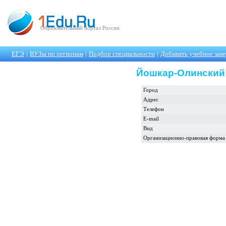
Образовательный портал России
ЕГЭ
|
ВУЗы по регионам
|
Подбор специальности
|
Добавить учебное зав
Йошкар-Олинский
Город
Адрес
Телефон
E-mail
Вид
Организационно-правовая форма