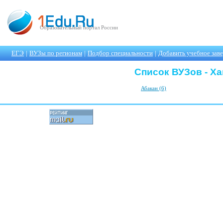
Образовательный портал России
ЕГЭ
|
ВУЗы по регионам
|
Подбор специальности
|
Добавить учебное зав
Список ВУЗов - Х
Абакан (6)