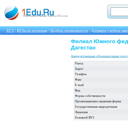
Образовательный портал России
ЕГЭ
|
ВУЗы по регионам
|
Подбор специальности
|
Добавить учебное зав
Филиал Южного феде
Дагестан
Аккредитованные образовательные про
Город
Адрес
Телефон
Факс
E-mail
Вид
Форма собственности
Организационно-правовая форма
Государственная аккредитация
Лицензия
Головной ВУЗ