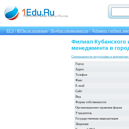
Образовательный портал России
ЕГЭ
|
ВУЗы по регионам
|
Подбор специальности
|
Добавить учебное зав
Филиал Кубанского 
менеджмента в горо
Специальности подготовки и контингент
Город
Адрес
Телефон
Факс
E-mail
Сайт
Вид
Форма собственности
Организационно-правовая форма
Учредитель
Государственная аккредитация
Лицензия