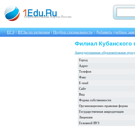
Образовательный портал России
ЕГЭ
|
ВУЗы по регионам
|
Подбор специальности
|
Добавить учебное зав
Филиал Кубанского г
Аккредитованные образовательные про
Город
Адрес
Телефон
Факс
E-mail
Сайт
Вид
Форма собственности
Организационно-правовая форма
Государственная аккредитация
Лицензия
Головной ВУЗ