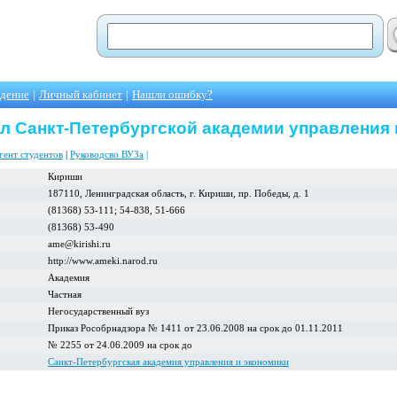
едение
|
Личный кабинет
|
Нашли ошибку?
 Санкт-Петербургской академии управления 
гент студентов
|
Руководсво ВУЗа
|
Кириши
187110, Ленинградская область, г. Кириши, пр. Победы, д. 1
(81368) 53-111; 54-838, 51-666
(81368) 53-490
ame@kirishi.ru
http://www.ameki.narod.ru
Академия
Частная
Негосударственный вуз
Приказ Рособрнадзора № 1411 от 23.06.2008 на срок до 01.11.2011
№ 2255 от 24.06.2009 на срок до
Санкт-Петербургская академия управления и экономики