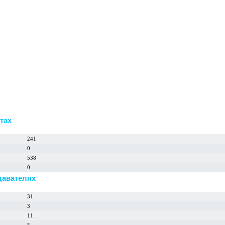
тах
241
0
538
0
давателях
31
3
11