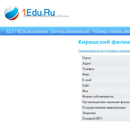
Образовательный портал России
ЕГЭ
|
ВУЗы по регионам
|
Подбор специальности
|
Добавить учебное зав
Киришский филиал
Специальности подготовки и контин
Город
Адрес
Телефон
Факс
E-mail
Сайт
Вид
Форма собственности
Организационно-правовая форма
Государственная аккредитация
Лицензия
Головной ВУЗ