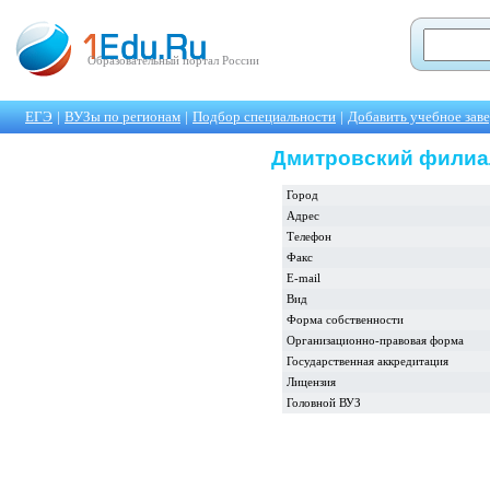
Образовательный портал России
ЕГЭ
|
ВУЗы по регионам
|
Подбор специальности
|
Добавить учебное зав
Дмитровский филиа
Город
Адрес
Телефон
Факс
E-mail
Вид
Форма собственности
Организационно-правовая форма
Государственная аккредитация
Лицензия
Головной ВУЗ