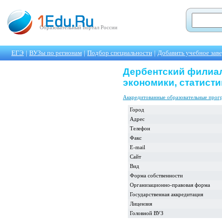
Образовательный портал России
ЕГЭ
|
ВУЗы по регионам
|
Подбор специальности
|
Добавить учебное зав
Дербентский филиал
экономики, статист
Аккредитованные образовательные про
Город
Адрес
Телефон
Факс
E-mail
Сайт
Вид
Форма собственности
Организационно-правовая форма
Государственная аккредитация
Лицензия
Головной ВУЗ