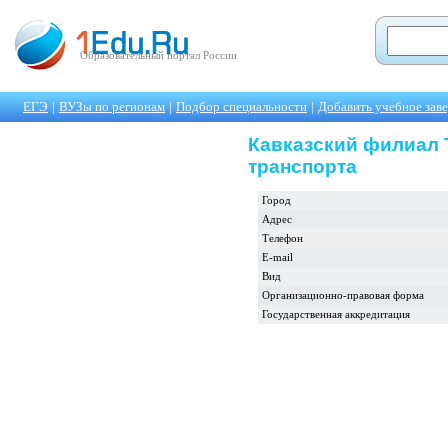
Образовательный портал России
ЕГЭ
|
ВУЗы по регионам
|
Подбор специальности
|
Добавить учебное зав
Кавказский филиал 
транспорта
Город
Адрес
Телефон
E-mail
Вид
Организационно-правовая форма
Государственная аккредитация