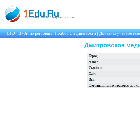
Образовательный портал России
ЕГЭ
|
ВУЗы по регионам
|
Подбор специальности
|
Добавить учебное зав
Дмитровское мед
Город
Адрес
Телефон
Сайт
Вид
Организационно-правовая форма