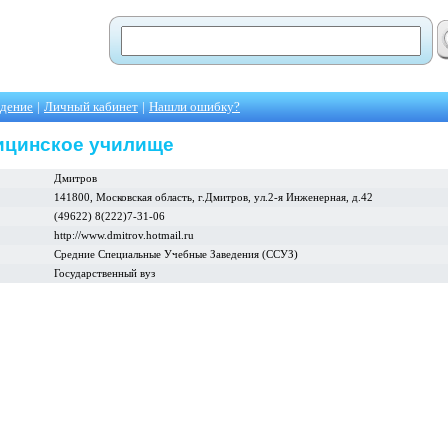
едение
|
Личный кабинет
|
Нашли ошибку?
ицинское училище
Дмитров
141800, Московская область, г.Дмитpов, ул.2-я Инженеpная, д.42
(49622) 8(222)7-31-06
http://www.dmitrov.hotmail.ru
Средние Специальные Учебные Заведения (ССУЗ)
Государственный вуз