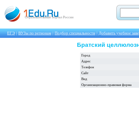
Образовательный портал России
ЕГЭ
|
ВУЗы по регионам
|
Подбор специальности
|
Добавить учебное зав
Братский целлюлоз
Город
Адрес
Телефон
Сайт
Вид
Организационно-правовая форма