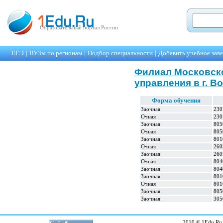
Образовательный портал России
ЕГЭ
|
ВУЗы по регионам
|
Подбор специальности
|
Добавить учебное зав
Филиал Московско
управления в г. В
Форма обучения
Заочная
230
Очная
230
Заочная
805
Очная
805
Заочная
801
Очная
260
Заочная
260
Очная
804
Заочная
804
Заочная
801
Очная
801
Заочная
805
Заочная
305
2010 © 1Edu.Ru 