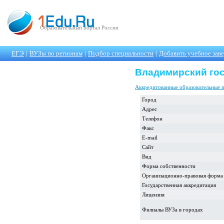
Образовательный портал России
ЕГЭ
|
ВУЗы по регионам
|
Подбор специальности
|
Добавить учебное зав
Владимирский гос
Аккредитованные образовательные 
Город
Адрес
Телефон
Факс
E-mail
Сайт
Вид
Форма собственности
Организационно-правовая форма
Государственная аккредитация
Лицензия
Филиалы ВУЗа в городах