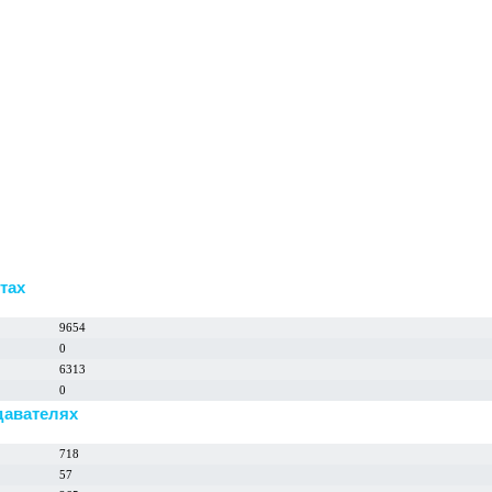
тах
9654
0
6313
0
давателях
718
57