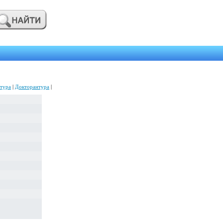
тура
|
Докторантура
|