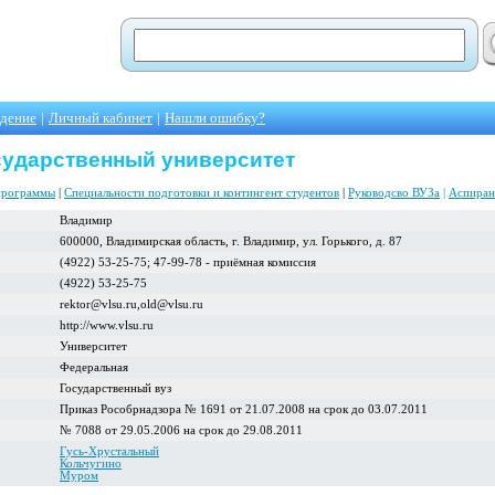
едение
|
Личный кабинет
|
Нашли ошибку?
ударственный университет
программы
|
Специальности подготовки и контингент студентов
|
Руководсво ВУЗа
|
Аспиран
Владимир
600000, Владимирская область, г. Владимир, ул. Горького, д. 87
(4922) 53-25-75; 47-99-78 - приёмная комиссия
(4922) 53-25-75
rektor@vlsu.ru,old@vlsu.ru
http://www.vlsu.ru
Университет
Федеральная
Государственный вуз
Приказ Рособрнадзора № 1691 от 21.07.2008 на срок до 03.07.2011
№ 7088 от 29.05.2006 на срок до 29.08.2011
Гусь-Хрустальный
Кольчугино
Муром