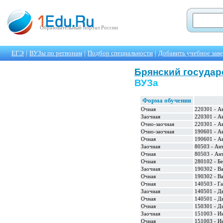
Образовательный портал России
ЕГЭ
|
ВУЗы по регионам
|
Подбор специальности
|
Добавить учебное зав
Брянский государ
ВУЗа
Форма обучения
Очная
220301 - А
Заочная
220301 - А
Очно-заочная
220301 - А
Очно-заочная
190601 - А
Очная
190601 - А
Заочная
80503 - Ан
Очная
80503 - Ан
Очная
280102 - Б
Заочная
190302 - В
Очная
190302 - В
Очная
140503 - Г
Заочная
140501 - Д
Очная
140501 - Д
Очная
150301 - Д
Заочная
151003 - И
Очная
151003 - И