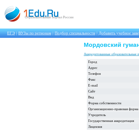
Образовательный портал России
ЕГЭ
|
ВУЗы по регионам
|
Подбор специальности
|
Добавить учебное зав
Мордовский гуман
Аккредитованные образовательные 
Город
Адрес
Телефон
Факс
E-mail
Сайт
Вид
Форма собственности
Организационно-правовая форма
Учредитель
Государственная аккредитация
Лицензия