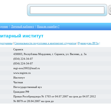
едение
|
Личный кабинет
|
Нашли ошибку?
итарный институт
программы
|
Специальности подготовки и контингент студентов
|
Руководсво ВУЗа
|
Саранск
430003, Республика Мордовия, г. Саранск, ул. Васенко, д. 3а
(834) 224-34-07
(834) 224-34-07
mgi-nou2002@mail.ru
www.mgirm.ru
Институт
Частная
Негосударственный вуз
Граждане РФ
Приказ Рособрнадзора № 1703 от 04.07.2007 на срок до 04.07.2012
№ 8879 от 28.04.2007 на срок до