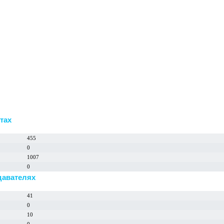
тах
455
0
1007
0
давателях
41
0
10