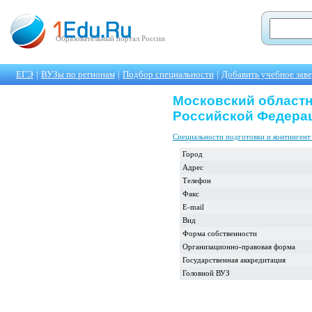
Образовательный портал России
ЕГЭ
|
ВУЗы по регионам
|
Подбор специальности
|
Добавить учебное зав
Московский област
Российской Федера
Специальности подготовки и контингент
Город
Адрес
Телефон
Факс
E-mail
Вид
Форма собственности
Организационно-правовая форма
Государственная аккредитация
Головной ВУЗ