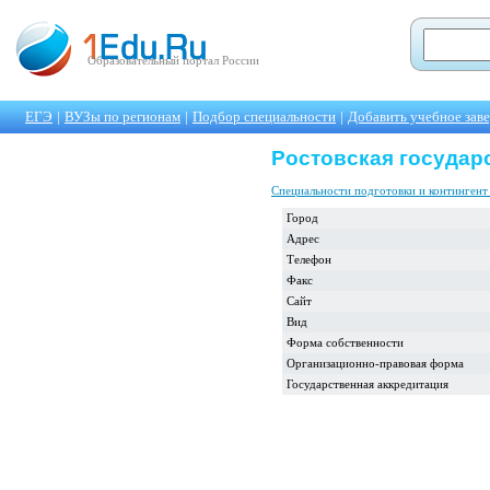
Образовательный портал России
ЕГЭ
|
ВУЗы по регионам
|
Подбор специальности
|
Добавить учебное зав
Ростовская государ
Специальности подготовки и контингент
Город
Адрес
Телефон
Факс
Сайт
Вид
Форма собственности
Организационно-правовая форма
Государственная аккредитация