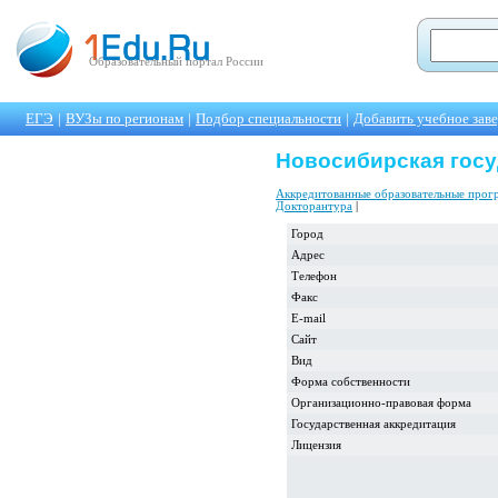
Образовательный портал России
ЕГЭ
|
ВУЗы по регионам
|
Подбор специальности
|
Добавить учебное зав
Новосибирская госу
Аккредитованные образовательные про
Докторантура
|
Город
Адрес
Телефон
Факс
E-mail
Сайт
Вид
Форма собственности
Организационно-правовая форма
Государственная аккредитация
Лицензия