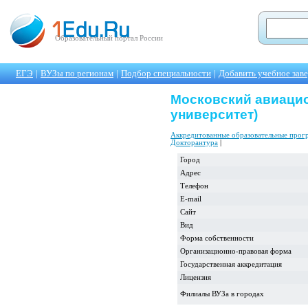
Образовательный портал России
ЕГЭ
|
ВУЗы по регионам
|
Подбор специальности
|
Добавить учебное зав
Московский авиацио
университет)
Аккредитованные образовательные про
Докторантура
|
Город
Адрес
Телефон
E-mail
Сайт
Вид
Форма собственности
Организационно-правовая форма
Государственная аккредитация
Лицензия
Филиалы ВУЗа в городах