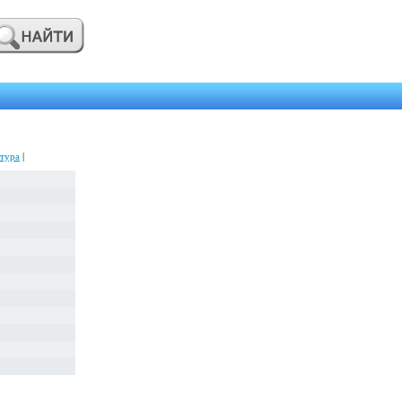
тура
|