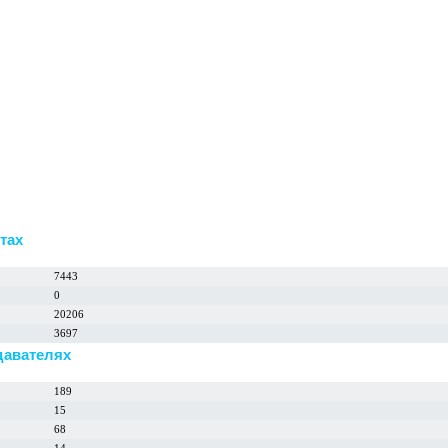
тах
7443
0
20206
3697
давателях
189
15
68