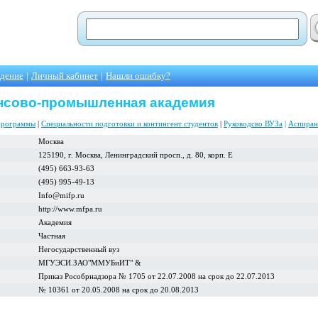
едение
|
Личный кабинет
|
Нашли ошибку?
нсово-промышленная академия
программы
|
Специальности подготовки и контингент студентов
|
Руководсво ВУЗа
|
Аспиран
Москва
125190, г. Москва, Ленинградский просп., д. 80, корп. Е
(495) 663-93-63
(495) 995-49-13
Info@mifp.ru
http://www.mfpa.ru
Академия
Частная
Негосударственный вуз
МГУЭСИ.ЗАО"ММУБиИТ" &
Приказ Рособрнадзора № 1705 от 22.07.2008 на срок до 22.07.2013
№ 10361 от 20.05.2008 на срок до 20.08.2013