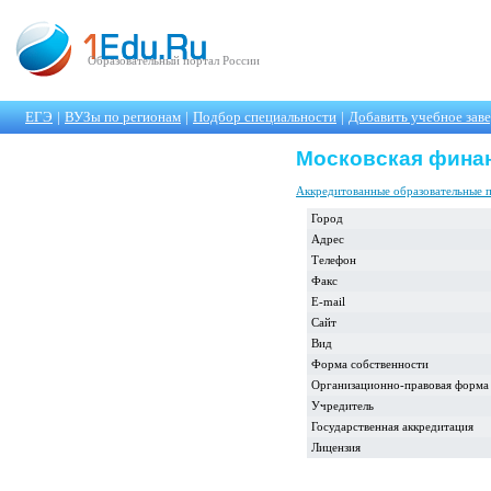
Образовательный портал России
ЕГЭ
|
ВУЗы по регионам
|
Подбор специальности
|
Добавить учебное зав
Московская фина
Аккредитованные образовательные 
Город
Адрес
Телефон
Факс
E-mail
Сайт
Вид
Форма собственности
Организационно-правовая форма
Учредитель
Государственная аккредитация
Лицензия