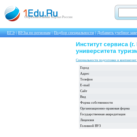
Образовательный портал России
ЕГЭ
|
ВУЗы по регионам
|
Подбор специальности
|
Добавить учебное зав
Институт сервиса (г
университета туриз
Специальности подготовки и контингент
Город
Адрес
Телефон
E-mail
Сайт
Вид
Форма собственности
Организационно-правовая форма
Государственная аккредитация
Лицензия
Головной ВУЗ