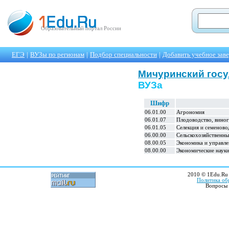
Образовательный портал России
ЕГЭ
|
ВУЗы по регионам
|
Подбор специальности
|
Добавить учебное зав
Мичуринский госу
ВУЗа
Шифр
06.01.00
Агрономия
06.01.07
Плодоводство, вино
06.01.05
Селекция и семеново
06.00.00
Сельскохозяйственны
08.00.05
Экономика и управле
08.00.00
Экономические наук
2010 © 1Edu.Ru 
Политика об
Вопросы 