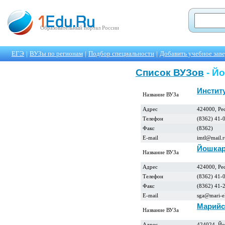
Образовательный портал России
ЕГЭ
|
ВУЗы по регионам
|
Подбор специальности
|
Добавить учебное зав
Список ВУЗов
- Й
Инстит
Название ВУЗа
Адрес
424000, Ре
Телефон
(8362) 41-
Факс
(8362)
E-mail
imtl@mail.r
Йошкар
Название ВУЗа
Адрес
424000, Ре
Телефон
(8362) 41-0
Факс
(8362) 41-
E-mail
sga@mari-el
Марийс
Название ВУЗа
Адрес
424024, Йо