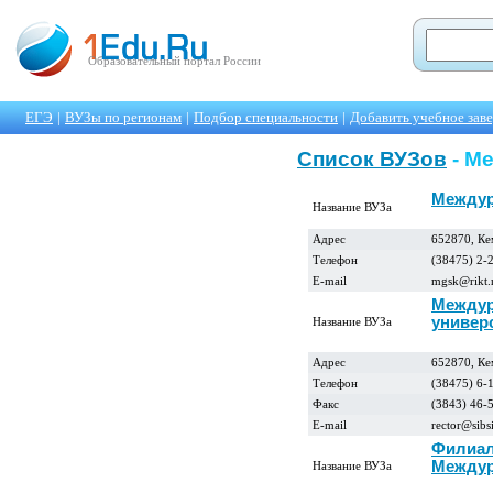
Образовательный портал России
ЕГЭ
|
ВУЗы по регионам
|
Подбор специальности
|
Добавить учебное зав
Список ВУЗов
- М
Междур
Название ВУЗа
Адрес
652870, Ке
Телефон
(38475) 2-2
E-mail
mgsk@rikt.
Междур
универ
Название ВУЗа
Адрес
652870, Кем
Телефон
(38475) 6-1
Факс
(3843) 46-
E-mail
rector@sibs
Филиал 
Междур
Название ВУЗа