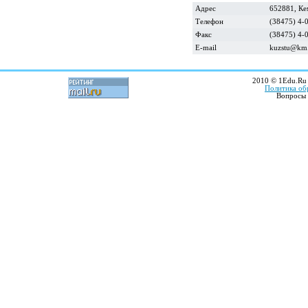
Адрес
652881, Ке
Телефон
(38475) 4-
Факс
(38475) 4-
E-mail
kuzstu@km
2010 © 1Edu.Ru 
Политика об
Вопросы 