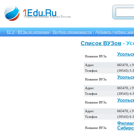
Образовательный портал России
ЕГЭ
|
ВУЗы по регионам
|
Подбор специальности
|
Добавить учебное зав
Список ВУЗов
- У
Усольс
Название ВУЗа
Адрес
665470, г.
Телефон
(39543) 3-
Усольс
Название ВУЗа
Адрес
665470, г.
Телефон
(39543) 4-
Усольс
Название ВУЗа
Адрес
665470, г.У
Телефон
(39543) 6-
Филиал 
Сибирс
Название ВУЗа