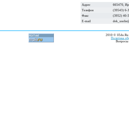
Адрес
665470, Ирк
Телефон
(39543) 6-
Факс
(3952) 40-
E-mail
dek_usolie@
2010 © 1Edu.Ru 
Политика об
Вопросы 