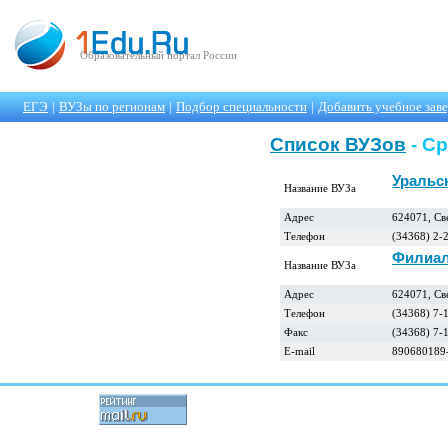
Образовательный портал России
ЕГЭ
|
ВУЗы по регионам
|
Подбор специальности
|
Добавить учебное зав
Список ВУЗов
- С
Уральс
Название ВУЗа
Адрес
624071, Све
Телефон
(34368) 2-
Филиал
Название ВУЗа
Адрес
624071, Све
Телефон
(34368) 7-
Факс
(34368) 7-
E-mail
890680189