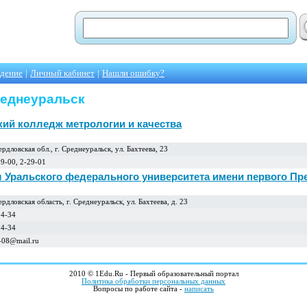
едение
|
Личный кабинет
|
Нашли ошибку?
реднеуральск
кий колледж метрологии и качества
рдловская обл., г. Среднеуральск, ул. Бахтеева, 23
29-00, 2-29-01
 Уральского федерального университета имени первого През
рдловская область, г. Среднеуральск, ул. Бахтеева, д. 23
14-34
14-34
-08@mail.ru
2010 © 1Edu.Ru - Первый образовательный портал
Политика обработки персональных данных
Вопросы по работе сайта -
написать