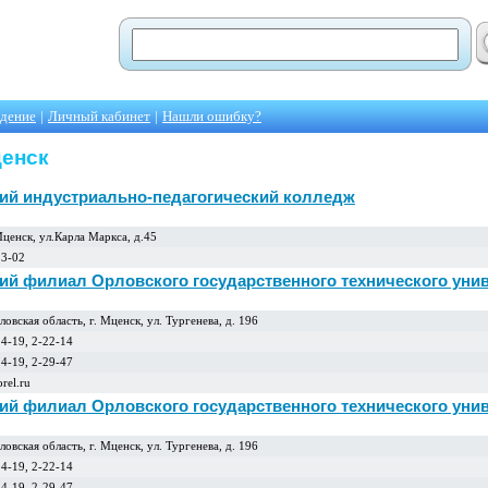
едение
|
Личный кабинет
|
Нашли ошибку?
ценск
ий индустриально-педагогический колледж
Мценск, ул.Карла Маркса, д.45
23-02
ий филиал Орловского государственного технического унив
овская область, г. Мценск, ул. Тургенева, д. 196
24-19, 2-22-14
24-19, 2-29-47
rel.ru
ий филиал Орловского государственного технического унив
овская область, г. Мценск, ул. Тургенева, д. 196
24-19, 2-22-14
24-19, 2-29-47