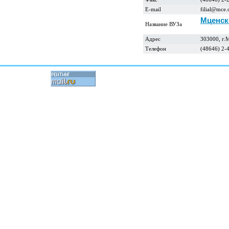
E-mail
filial@mce.o
Мценск
Название ВУЗа
Адрес
303000, г.М
Телефон
(48646) 2-