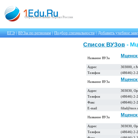
Образовательный портал России
ЕГЭ
|
ВУЗы по регионам
|
Подбор специальности
|
Добавить учебное зав
Список ВУЗов
- М
Мценск
Название ВУЗа
Адрес
303000, г.
Телефон
(48646) 2-
Мценск
Название ВУЗа
Адрес
303030, Орл
Телефон
(48646) 2-
Факс
(48646) 2-
E-mail
filial@mce.o
Мценск
Название ВУЗа
Адрес
303030, Орл
Телефон
(48646) 2-
Факс
(48646) 2-