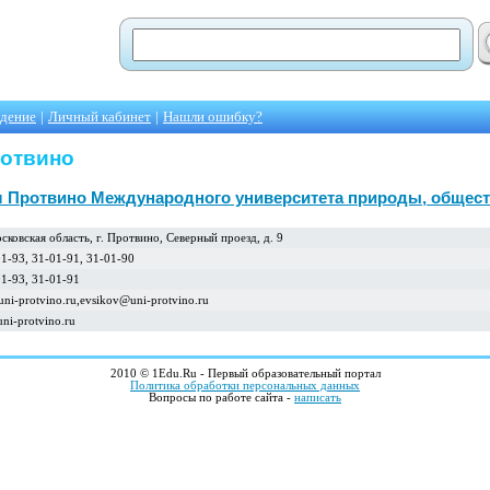
едение
|
Личный кабинет
|
Нашли ошибку?
ротвино
 Протвино Международного университета природы, общест
ковская область, г. Протвино, Северный проезд, д. 9
01-93, 31-01-91, 31-01-90
01-93, 31-01-91
uni-protvino.ru,evsikov@uni-protvino.ru
uni-protvino.ru
2010 © 1Edu.Ru - Первый образовательный портал
Политика обработки персональных данных
Вопросы по работе сайта -
написать