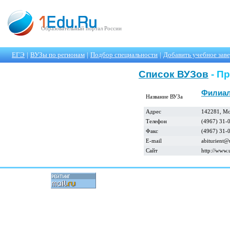
Образовательный портал России
ЕГЭ
|
ВУЗы по регионам
|
Подбор специальности
|
Добавить учебное зав
Список ВУЗов
- П
Филиал
Название ВУЗа
Адрес
142281, Мос
Телефон
(4967) 31-
Факс
(4967) 31-
E-mail
abiturient@
Сайт
http://www.