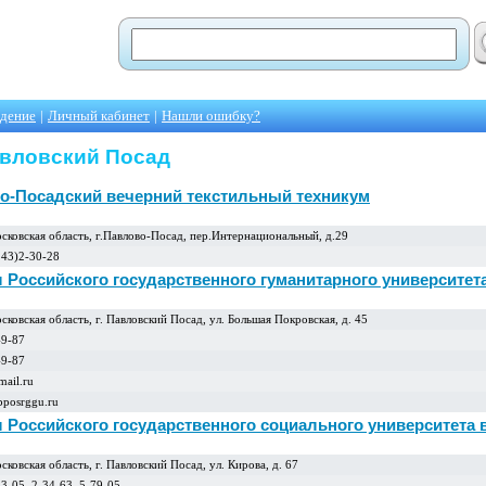
едение
|
Личный кабинет
|
Нашли ошибку?
авловский Посад
о-Посадский вечерний текстильный техникум
сковская область, г.Павлово-Посад, пеp.Интеpнациональный, д.29
243)2-30-28
 Российского государственного гуманитарного университета
ковская область, г. Павловский Посад, ул. Большая Покровская, д. 45
49-87
49-87
ail.ru
pposrggu.ru
 Российского государственного социального университета 
ковская область, г. Павловский Посад, ул. Кирова, д. 67
3-05, 2-34-63, 5-79-05