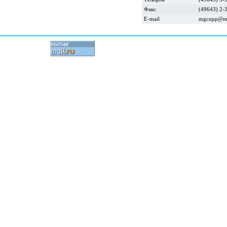
Факс
(49643) 2-
E-mail
mgcupp@ma