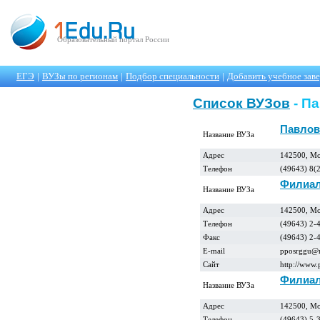
Образовательный портал России
ЕГЭ
|
ВУЗы по регионам
|
Подбор специальности
|
Добавить учебное зав
Список ВУЗов
- П
Павлов
Название ВУЗа
Адрес
142500, Мо
Телефон
(49643) 8(
Филиал
Название ВУЗа
Адрес
142500, Мос
Телефон
(49643) 2-
Факс
(49643) 2-
E-mail
pposrggu@m
Сайт
http://www.
Филиал
Название ВУЗа
Адрес
142500, Мос
Телефон
(49643) 5-3