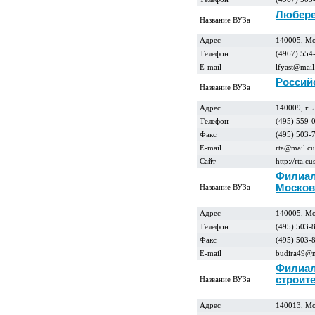
Любере
Название ВУЗа
Адрес
140005, Мос
Телефон
(4967) 554
E-mail
lfyast@mail
Россий
Название ВУЗа
Адрес
140009, г.
Телефон
(495) 559-
Факс
(495) 503-
E-mail
rta@mail.cu
Сайт
http://rta.c
Филиал
Москов
Название ВУЗа
Адрес
140005, Мос
Телефон
(495) 503-
Факс
(495) 503-
E-mail
budira49@m
Филиал
строит
Название ВУЗа
Адрес
140013, Мос