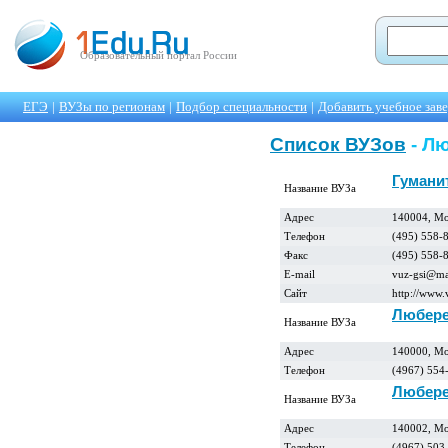
Образовательный портал России
ЕГЭ
|
ВУЗы по регионам
|
Подбор специальности
|
Добавить учебное зав
Список ВУЗов
- Л
Гумани
Название ВУЗа
Адрес
140004, Мо
Телефон
(495) 558-
Факс
(495) 558-
E-mail
vuz-gsi@ma
Сайт
http://www.
Любере
Название ВУЗа
Адрес
140000, Мо
Телефон
(4967) 554
Любере
Название ВУЗа
Адрес
140002, Мо
Телефон
(4967) 503