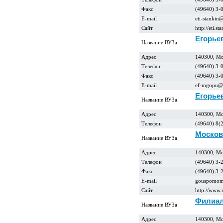
Факс
(49640) 3-
E-mail
eti-stankin
Сайт
http://eti.st
Егорье
Название ВУЗа
Адрес
140300, Мос
Телефон
(49640) 3-0
Факс
(49640) 3-
E-mail
ef-mgopu@r
Егорье
Название ВУЗа
Адрес
140300, Мос
Телефон
(49640) 8(
Москов
Название ВУЗа
Адрес
140300, Мос
Телефон
(49640) 3-
Факс
(49640) 3-
E-mail
gouspomom
Сайт
http://www
Филиал
Название ВУЗа
Адрес
140300, Мос