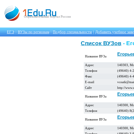
Образовательный портал России
ЕГЭ
|
ВУЗы по регионам
|
Подбор специальности
|
Добавить учебное зав
Список ВУЗов
- Е
Егорье
Название ВУЗа
Адрес
140303, Мос
Телефон
(49640) 4-
Факс
(49640) 4-
E-mail
vceatk@mai
Сайт
http://www.
Егорье
Название ВУЗа
Адрес
140300, Мо
Телефон
(49640) 8(
Егорье
Название ВУЗа
Адрес
140300, Мос
Телефон
(49640) 3-