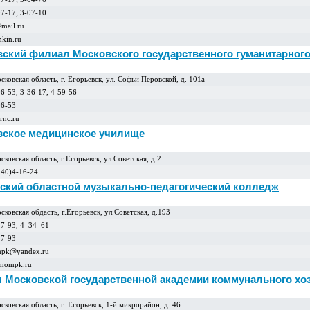
07-17; 3-07-10
@mail.ru
ankin.ru
вский филиал Московского государственного гуманитарного
ковская область, г. Егорьевск, ул. Софьи Перовской, д. 101а
6-53, 3-36-17, 4-59-56
06-53
nc.ru
вское медицинское училище
ковская область, г.Егоpьевск, ул.Советская, д.2
240)4-16-24
ский областной музыкально-педагогический колледж
ковская обдасть, г.Егоpьевск, ул.Советская, д.193
27-93, 4–34–61
27-93
pk@yandex.ru
.mompk.ru
 Московской государственной академии коммунального хозяй
ковская область, г. Егорьевск, 1-й микрорайон, д. 46