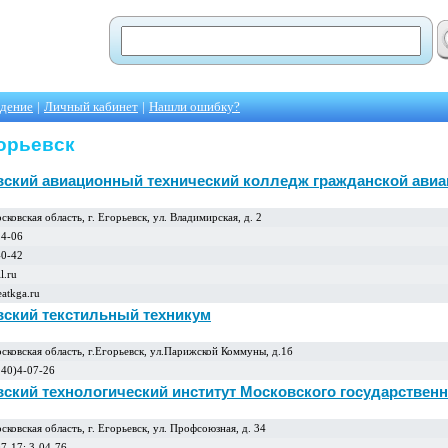
едение
|
Личный кабинет
|
Нашли ошибку?
горьевск
вский авиационный технический колледж гражданской авиа
ковская область, г. Егоpьевск, ул. Владимиpская, д. 2
24-06
40-42
l.ru
eatkga.ru
вский текстильный техникум
сковская область, г.Егоpьевск, ул.Паpижской Коммуны, д.1б
240)4-07-26
вский технологический институт Московского государственн
ковская область, г. Егорьевск, ул. Профсоюзная, д. 34
07-17; 3-04-76