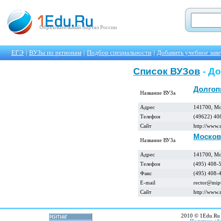
Образовательный портал России
ЕГЭ
|
ВУЗы по регионам
|
Подбор специальности
|
Добавить учебное зав
Список ВУЗов
- Д
Долгоп
Название ВУЗа
Адрес
141700, Мо
Телефон
(49622) 40
Сайт
http://www
Москов
Название ВУЗа
Адрес
141700, Мо
Телефон
(495) 408-
Факс
(495) 408-
E-mail
rector@mipt
Сайт
http://www.
2010 © 1Edu.Ru 