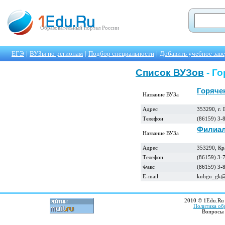
Образовательный портал России
ЕГЭ
|
ВУЗы по регионам
|
Подбор специальности
|
Добавить учебное зав
Список ВУЗов
- Г
Горяче
Название ВУЗа
Адрес
353290, г. 
Телефон
(86159) 3-
Филиал
Название ВУЗа
Адрес
353290, Кра
Телефон
(86159) 3-
Факс
(86159) 3-
E-mail
kubgu_gk@m
2010 © 1Edu.Ru 
Политика об
Вопросы 